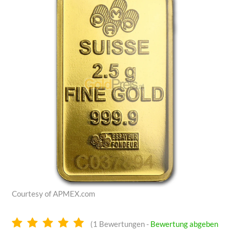
Courtesy of APMEX.com
5.0
(
1
Bewertungen -
Bewertung abgeben