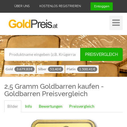
ÜBER UNS
KOSTENLOS REGISTRIEREN
Einloggen
Navigat
ein-/au
PREISVERGLEICH
Gold
Silber
Platin
3.679,83 €
53,40 €
1.500,41 €
Palladium
1.188,68 €
2,5 Gramm
Goldbarren kaufen -
Goldbarren Preisvergleich
Bilder
Info
Bewertungen
Preisvergleich