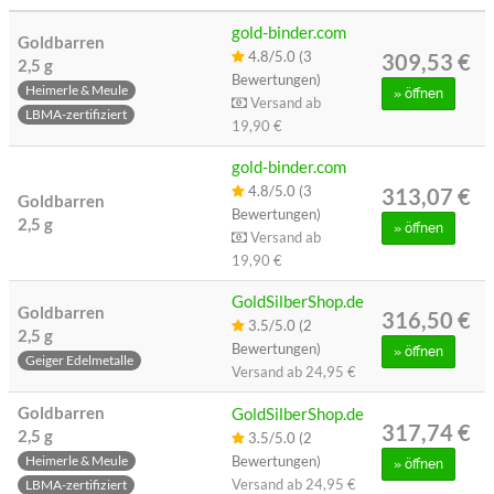
gold-binder.com
Goldbarren
4.8/5.0 (3
309,53 €
2,5 g
Bewertungen)
Heimerle & Meule
»
öffnen
Versand ab
LBMA-zertifiziert
19,90 €
gold-binder.com
4.8/5.0 (3
313,07 €
Goldbarren
Bewertungen)
2,5 g
»
öffnen
Versand ab
19,90 €
GoldSilberShop.de
Goldbarren
316,50 €
3.5/5.0 (2
2,5 g
Bewertungen)
»
öffnen
Geiger Edelmetalle
Versand ab
24,95 €
Goldbarren
GoldSilberShop.de
317,74 €
2,5 g
3.5/5.0 (2
Bewertungen)
Heimerle & Meule
»
öffnen
Versand ab
24,95 €
LBMA-zertifiziert