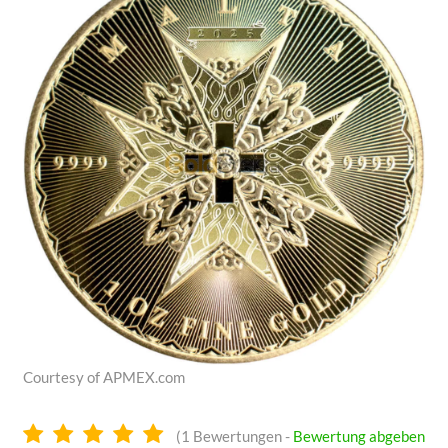
Courtesy of APMEX.com
5.0
(
1
Bewertungen -
Bewertung abgeben