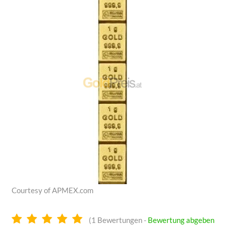
Courtesy of APMEX.com
5.0
(
1
Bewertungen -
Bewertung abgeben