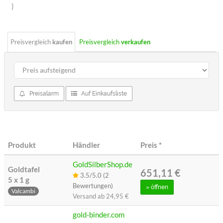
Sterne
)
Preisvergleich
kaufen
Preisvergleich
verkaufen
Preisalarm
Auf Einkaufsliste
Produkt
Händler
Preis
*
GoldSilberShop.de
Goldtafel
651,11 €
3.5/5.0 (2
5 x 1 g
Bewertungen)
»
öffnen
Valcambi
Versand ab
24,95 €
gold-binder.com