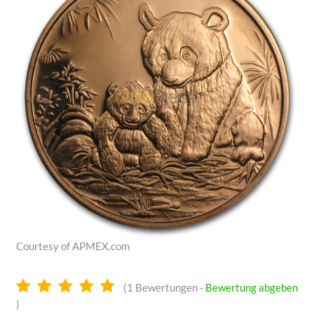
Courtesy of APMEX.com
5.0
(
1
Bewertungen -
Bewertung abgeben
Sterne
)