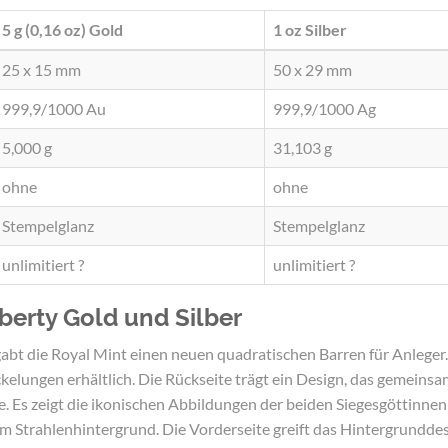
5 g (0,16 oz)
Gold
1 oz
Silber
25 x 15 mm
50 x 29 mm
999,9/1000 Au
999,9/1000 Ag
5,000 g
31,103 g
ohne
ohne
Stempelglanz
Stempelglanz
unlimitiert ?
unlimitiert ?
berty Gold und Silber
abt die Royal Mint einen neuen quadratischen Barren für Anleger. 
ckelungen erhältlich. Die Rückseite trägt ein Design, das gemeinsa
. Es zeigt die ikonischen Abbildungen der beiden Siegesgöttinnen
em Strahlenhintergrund. Die Vorderseite greift das Hintergrunddes