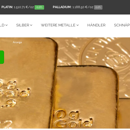
PLATIN:
1.510,71 €
/oz
PALLADIUM:
1.188,50 €
/oz
+0,8%
0,0%
LD
SILBER
WEITERE
METALLE
HÄNDLER
SCHNÄ
Anzeige