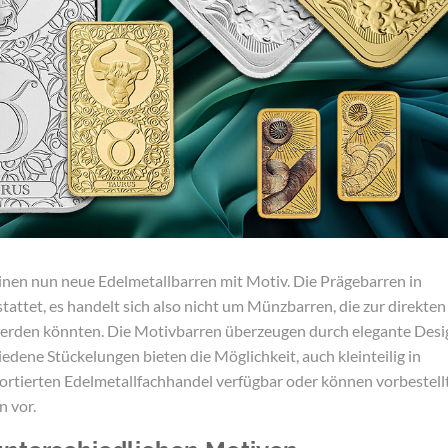
nen nun neue Edelmetallbarren mit Motiv. Die Prägebarren in
tattet, es handelt sich also nicht um Münzbarren, die zur direkten
werden könnten. Die Motivbarren überzeugen durch elegante Des
iedene Stückelungen bieten die Möglichkeit, auch kleinteilig in
t sortierten Edelmetallfachhandel verfügbar oder können vorbestell
n vor.