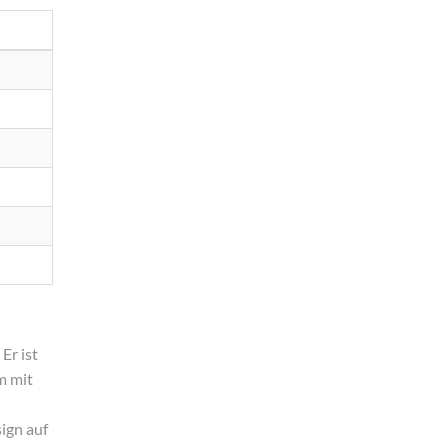
Er ist
m mit
ign auf