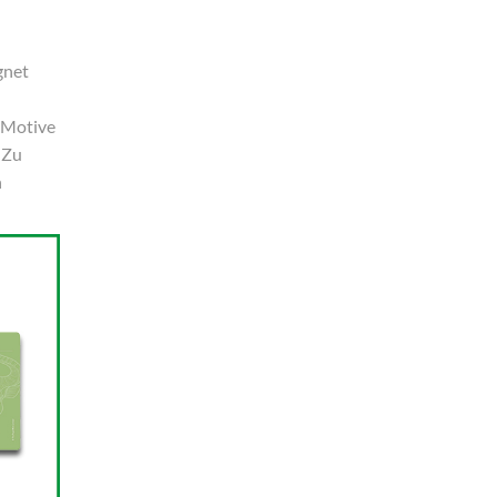
gnet
e Motive
 Zu
n