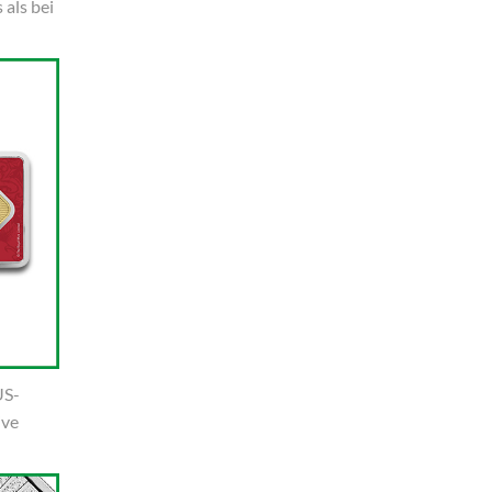
als bei
US-
ive