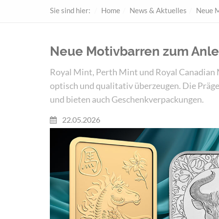
Sie sind hier:
Home
News & Aktuelles
Neue M
Neue Motivbarren zum Anl
Royal Mint, Perth Mint und Royal Canadian M
optisch und qualitativ überzeugen. Die Prä
und bieten auch Geschenkverpackungen.
22.05.2026