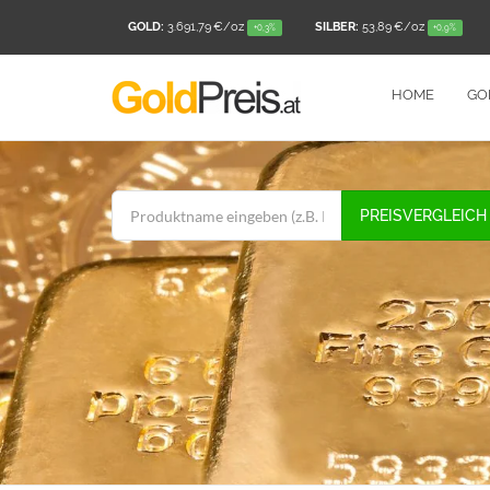
GOLD:
3.691,79 €
/oz
SILBER:
53,89 €
/oz
+0,3%
+0,9%
HOME
GO
PREISVERGLEICH