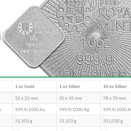
1 oz
Gold
1 oz
Silber
10 oz
Silber
32 x 32 mm
35 x 35 mm
78 x 78 mm
u
999,9/1000 Au
999,9/1000 Ag
999,9/1000 
31,103 g
31,103 g
311,030 g