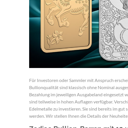
Für Investoren oder Sammler mit Anspruch erschei
Bullionqualität sind klassisch ohne Nominal ausges
Bezahlung im jeweiligen Ausgabeland eingesetzt 
sind teilweise in hohen Auflagen verfügbar. Versch
Edelmetalle zu investieren. Sie sind bereits im gu
werden. Wir stellen Ihnen die Details der Neuheite