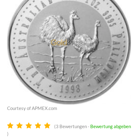
Courtesy of APMEX.com
4.9
(
3
Bewertungen -
Bewertung abgeben
Sterne
)