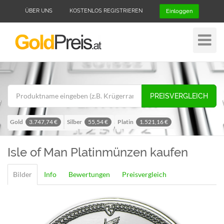
ÜBER UNS
KOSTENLOS REGISTRIEREN
Einloggen
Navigat
ein-/au
PREISVERGLEICH
Gold
Silber
Platin
3.747,74 €
55,54 €
1.521,16 €
Palladium
1.198,75 €
Isle of Man
Platinmünzen kaufen
Bilder
Info
Bewertungen
Preisvergleich