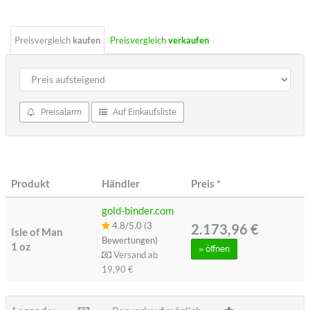
Preisvergleich
kaufen
Preisvergleich
verkaufen
Preisalarm
Auf Einkaufsliste
Produkt
Händler
Preis
*
gold-binder.com
4.8/5.0 (3
2.173,96 €
Isle of Man
Bewertungen)
1 oz
»
öffnen
Versand ab
19,90 €