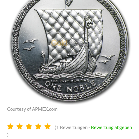
Courtesy of APMEX.com
5.0
(
1
Bewertungen -
Bewertung abgeben
Sterne
)