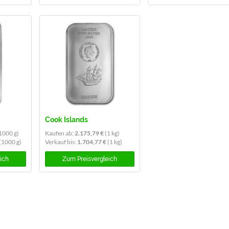
Cook Islands
1000 g)
Kaufen ab:
2.175,79 €
(1 kg)
(1000 g)
Verkauf bis:
1.704,77 €
(1 kg)
eich
Zum
Preisvergleich