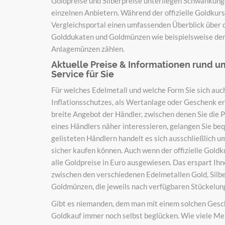
Goldpreise und Silberpreise unterliegen Schwankung
einzelnen Anbietern. Während der offizielle Goldkurs 
Vergleichsportal einen umfassenden Überblick über d
Golddukaten und Goldmünzen wie beispielsweise den 
Anlagemünzen zählen.
Aktuelle Preise & Informationen rund 
Service für Sie
Für welches Edelmetall und welche Form Sie sich auc
Inflationsschutzes, als Wertanlage oder Geschenk erw
breite Angebot der Händler, zwischen denen Sie die P
eines Händlers näher interessieren, gelangen Sie beq
gelisteten Händlern handelt es sich ausschließlich u
sicher kaufen können. Auch wenn der offizielle Goldk
alle Goldpreise in Euro ausgewiesen. Das erspart Ih
zwischen den verschiedenen Edelmetallen Gold, Silb
Goldmünzen, die jeweils nach verfügbaren Stückelun
Gibt es niemanden, dem man mit einem solchen Gesc
Goldkauf immer noch selbst beglücken. Wie viele Men