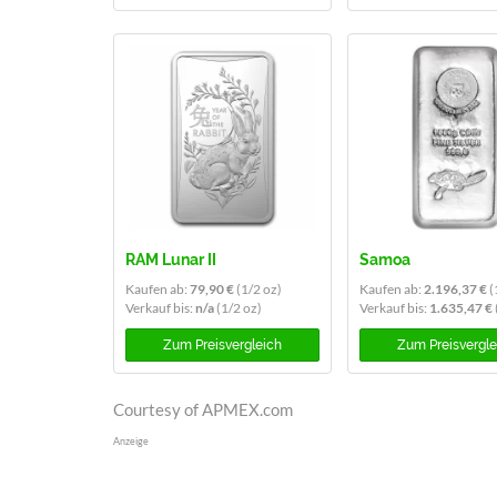
RAM Lunar II
Samoa
Kaufen ab:
79,90 €
(1/2 oz)
Kaufen ab:
2.196,37 €
(
Verkauf bis:
n/a
(1/2 oz)
Verkauf bis:
1.635,47 €
Zum
Preisvergleich
Zum
Preisvergl
Courtesy of APMEX.com
Anzeige