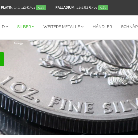
PLATIN:
1.515,42 €
/oz
PALLADIUM:
1.191,82 €
/oz
+0,9%
+0,6%
LD
SILBER
WEITERE
METALLE
HÄNDLER
SCHNÄ
Anzeige