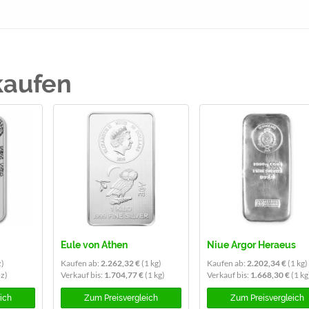
kaufen
Eule von Athen
Niue Argor Heraeus
z)
Kaufen ab:
2.262,32 €
(1 kg)
Kaufen ab:
2.202,34 €
(1 kg)
oz)
Verkauf bis:
1.704,77 €
(1 kg)
Verkauf bis:
1.668,30 €
(1 kg
eich
Zum
Preisvergleich
Zum
Preisvergleich