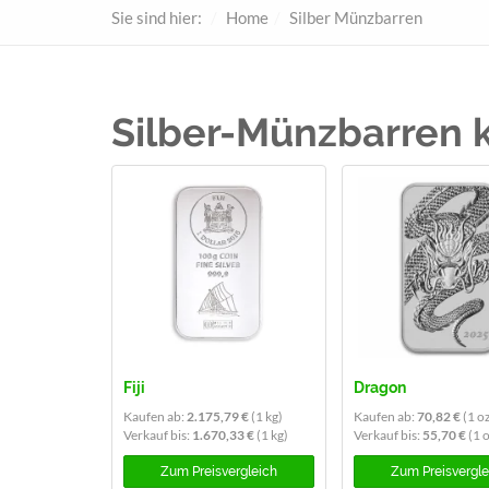
Sie sind hier:
Home
Silber Münzbarren
Silber-Münzbarren 
Fiji
Dragon
Kaufen ab:
2.175,79 €
(1 kg)
Kaufen ab:
70,82 €
(1 o
Verkauf bis:
1.670,33 €
(1 kg)
Verkauf bis:
55,70 €
(1 
Zum
Preisvergleich
Zum
Preisvergl