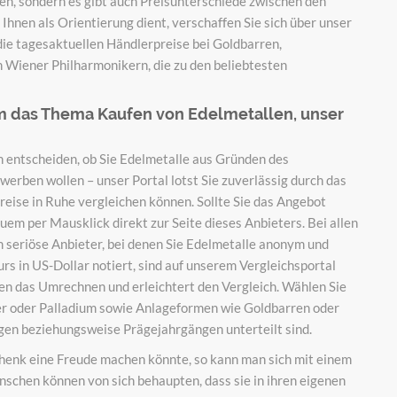
en, sondern es gibt auch Preisunterschiede zwischen den
Ihnen als Orientierung dient, verschaffen Sie sich über unser
ie tagesaktuellen Händlerpreise bei Goldbarren,
Wiener Philharmonikern, die zu den beliebtesten
um das Thema Kaufen von Edelmetallen, unser
h entscheiden, ob Sie Edelmetalle aus Gründen des
erben wollen – unser Portal lotst Sie zuverlässig durch das
reise in Ruhe vergleichen können. Sollte Sie das Angebot
uem per Mausklick direkt zur Seite dieses Anbieters. Bei allen
m seriöse Anbieter, bei denen Sie Edelmetalle anonym und
urs in US-Dollar notiert, sind auf unserem Vergleichsportal
nen das Umrechnen und erleichtert den Vergleich. Wählen Sie
er oder Palladium sowie Anlageformen wie Goldbarren oder
gen beziehungsweise Prägejahrgängen unterteilt sind.
henk eine Freude machen könnte, so kann man sich mit einem
schen können von sich behaupten, dass sie in ihren eigenen