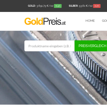
GOLD:
3.691,75 €
/oz
SILBER:
53,61 €
/oz
+0,4%
-0,2%
HOME
GO
PREISVERGLEICH