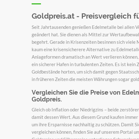
Goldpreis.at - Preisvergleich 
Seit Jahrtausenden genießen Edelmetalle bei allen V
geändert hat. Sie dienen als Mittel zur Wertaufbewa
begehrt. Gerade in Krisenzeiten besinnen sich viele
kaum eine krisensicherere Alternative zu Edelmetal
Anlageformen dramatisch an Wert verlieren können, 
ein sicherer Hafen in turbulenten Zeiten. Es ist kein
Goldbestände horten, um sich damit gegen Staatssch
in früheren Zeiten die meisten Währungen sogar gol
Vergleichen Sie die Preise von Edel
Goldpreis.
Gleich ob Inflation oder Niedrigzins – beide zerstör
damit dessen Wert. Aus diesem Grund kaufen immer 
um ihre Ersparnisse nachhaltig zu schützen. Damit S
vergleichen können, finden Sie auf unserem Portal um