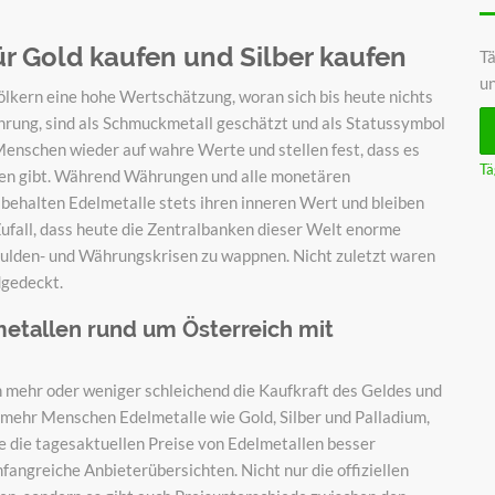
für Gold kaufen und Silber kaufen
Tä
u
ölkern eine hohe Wertschätzung, woran sich bis heute nichts
hrung, sind als Schmuckmetall geschätzt und als Statussymbol
 Menschen wieder auf wahre Werte und stellen fest, dass es
Tä
len gibt. Während Währungen und alle monetären
behalten Edelmetalle stets ihren inneren Wert und bleiben
 Zufall, dass heute die Zentralbanken dieser Welt enorme
ulden- und Währungskrisen zu wappnen. Nicht zuletzt waren
dgedeckt.
metallen rund um Österreich mit
en mehr oder weniger schleichend die Kaufkraft des Geldes und
mehr Menschen Edelmetalle wie Gold, Silber und Palladium,
ie die tagesaktuellen Preise von Edelmetallen besser
fangreiche Anbieterübersichten. Nicht nur die offiziellen