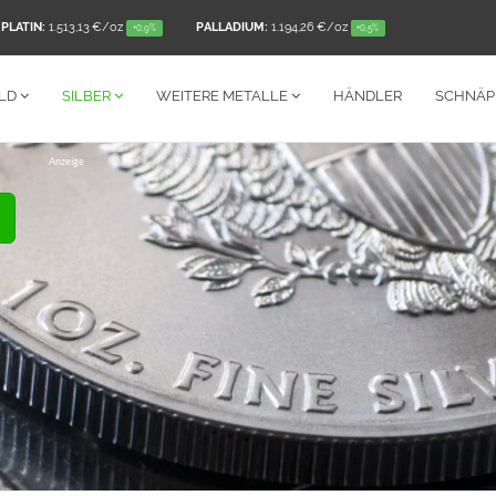
PLATIN:
1.513,13 €
/oz
PALLADIUM:
1.194,26 €
/oz
+0,9%
+0,5%
LD
SILBER
WEITERE
METALLE
HÄNDLER
SCHNÄ
Anzeige