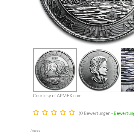
Courtesy of APMEX.com
0.0
(
0
Bewertungen -
Bewertun
Sterne
Anzeige