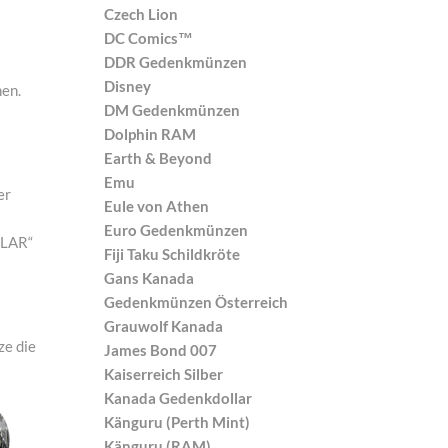
Czech Lion
DC Comics™
DDR Gedenkmünzen
Disney
hen.
DM Gedenkmünzen
Dolphin RAM
Earth & Beyond
Emu
er
Eule von Athen
Euro Gedenkmünzen
LLAR“
Fiji Taku Schildkröte
Gans Kanada
Gedenkmünzen Österreich
Grauwolf Kanada
ze die
James Bond 007
Kaiserreich Silber
Kanada Gedenkdollar
Känguru (Perth Mint)
Känguru (RAM)