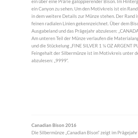
ein über eine Prärie galoppierender Bison. Im Hinterg
ein Canyon zu sehen. Um den Motivkreis ist ein Rand
in dem weitere Details zur Münze stehen. Der Rand i
feinen radialen Linien gekennzeichnet. Über dem Biso
Ausgabeland und das Prägejahr abzulesen: „CANADA
Am unteren Teil der Münze verlaufen die Materiala
und die Stückelung „FINE SILVER 1 ¼ OZ ARGENT PU
Feingehalt der Silbermünze ist im Motivkreis unter 
abzulesen: „9999“.
Canadian Bison 2016
Die Silbermünze „Canadian Bison“ zeigt im Prägejah