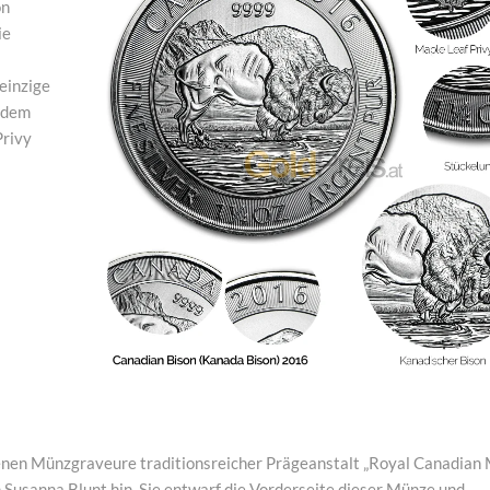
on
ie
einzige
r dem
Privy
enen Münzgraveure traditionsreicher Prägeanstalt „Royal Canadian M
n Susanna Blunt hin. Sie entwarf die Vorderseite dieser Münze und