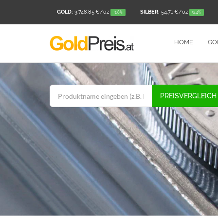
GOLD:
3.748,85 €
/oz
SILBER:
54,71 €
/oz
+1,8%
+2,4%
HOME
GO
PREISVERGLEICH