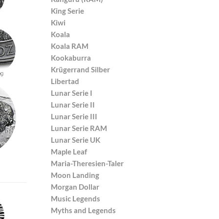
King Serie
Kiwi
Koala
Koala RAM
Kookaburra
Krügerrand Silber
Libertad
Lunar Serie I
Lunar Serie II
Lunar Serie III
Lunar Serie RAM
Lunar Serie UK
Maple Leaf
Maria-Theresien-Taler
Moon Landing
Morgan Dollar
Music Legends
Myths and Legends