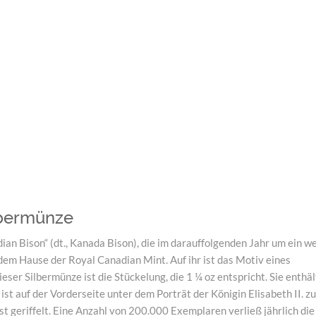
ilbermünze
an Bison“ (dt., Kanada Bison), die im darauffolgenden Jahr um ein w
m Hause der Royal Canadian Mint. Auf ihr ist das Motiv eines
ser Silbermünze ist die Stückelung, die 1 ¼ oz entspricht. Sie enthä
st auf der Vorderseite unter dem Porträt der Königin Elisabeth II. z
t geriffelt. Eine Anzahl von 200.000 Exemplaren verließ jährlich die