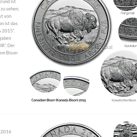
rund ist
 zu sehen,
st von
n ist das
 2015“.
ngaben
R“. Der
dem Bison
r 2016