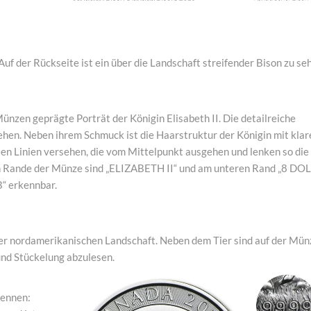
 Auf der Rückseite ist ein über die Landschaft streifender Bison zu se
ünzen geprägte Porträt der Königin Elisabeth II. Die detailreiche
 sehen. Neben ihrem Schmuck ist die Haarstruktur der Königin mit klar
len Linien versehen, die vom Mittelpunkt ausgehen und lenken so die
n Rande der Münze sind „ELIZABETH II“ und am unteren Rand „8 DO
B“ erkennbar.
 der nordamerikanischen Landschaft. Neben dem Tier sind auf der Mün
und Stückelung abzulesen.
kennen: