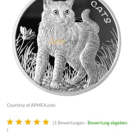
Courtesy of APMEX.com
5.0
(
1
Bewertungen -
Bewertung abgeben
Sterne
)