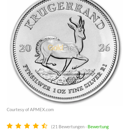
Courtesy of APMEX.com
4.6
(
21
Bewertungen -
Bewertung