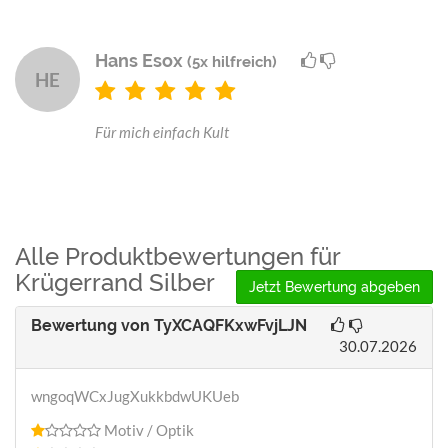
Hans Esox
(5x hilfreich)
HE
Für mich einfach Kult
Alle Produktbewertungen für
Krügerrand Silber
Jetzt Bewertung abgeben
Bewertung von
TyXCAQFKxwFvjLJN
30.07.2026
wngoqWCxJugXukkbdwUKUeb
Motiv / Optik