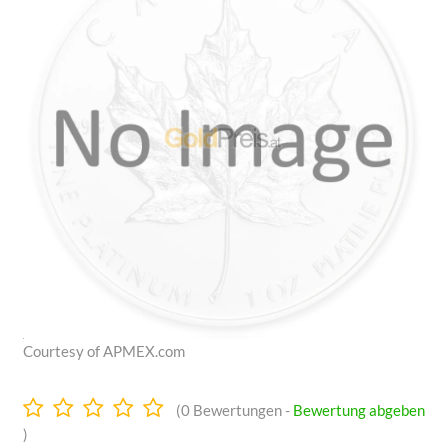
Courtesy of APMEX.com
0.0
(
0
Bewertungen -
Bewertung abgeben
Sterne
)