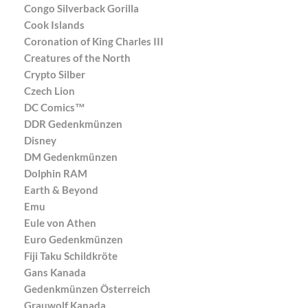
Congo Silverback Gorilla
Cook Islands
Coronation of King Charles III
Creatures of the North
Crypto Silber
Czech Lion
DC Comics™
DDR Gedenkmünzen
Disney
DM Gedenkmünzen
Dolphin RAM
Earth & Beyond
Emu
Eule von Athen
Euro Gedenkmünzen
Fiji Taku Schildkröte
Gans Kanada
Gedenkmünzen Österreich
Grauwolf Kanada